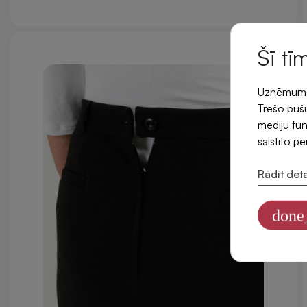
Šī tī
Uzņēmums l
Trešo pušu
mediju fun
saistīto p
Rādīt deta
done