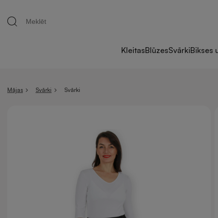
Kleitas
Blūzes
Svārki
Bikses 
Mājas
Svārki
Svārki