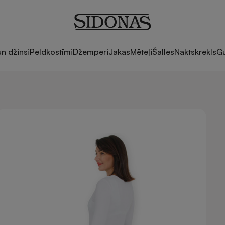
un džinsi
Peldkostīmi
Džemperi
Jakas
Mēteļi
Šalles
Naktskrekls
Gu