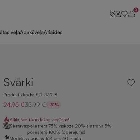
0
ltas veļa
Apakšveļa
Atlaides
Svārki
Produkta kods:
SO-339-B
24,95 €
35,99 €
-31%
Atlikušas tikai dažas vienības!
Sāstavs:
poliesters 75% viskoze 20% elastans 5%
poliesters 100% (oderējums)
Modeles augums 164 cm; 40 izmēra