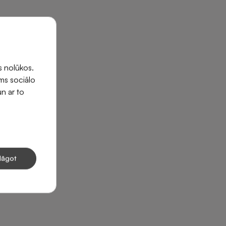
s nolūkos.
ums sociālo
un ar to
lāgot