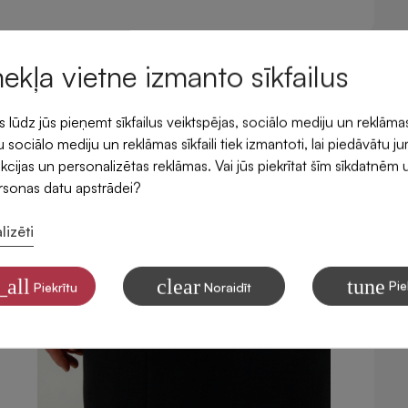
mekļa vietne izmanto sīkfailus
ūdz jūs pieņemt sīkfailus veiktspējas, sociālo mediju un reklāma
 sociālo mediju un reklāmas sīkfaili tiek izmantoti, lai piedāvātu j
kcijas un personalizētas reklāmas. Vai jūs piekrītat šīm sīkdatnēm 
ersonas datu apstrādei?
lizēti
_all
clear
tune
Pie
Piekrītu
Noraidīt