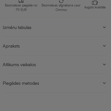
Bezmaksas piegāde no
Bezmaksas atgriešana caur
Augsta kvalitāte
79 EUR
Omnivu
Izmēru tabulas
Apraksts
Atlikums veikalos
Piegādes metodes