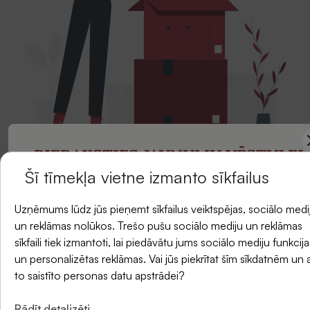
PIERAKSTIES JAUNUMU VĒSTULEI
Šī tīmekļa vietne izmanto sīkfailus
Atgriezties uz galveno
un saņemiet -5 % atlaidi savam pirmajam
Uzņēmums lūdz jūs pieņemt sīkfailus veiktspējas, sociālo medi
pasūtījumam.
un reklāmas nolūkos. Trešo pušu sociālo mediju un reklāmas
sīkfaili tiek izmantoti, lai piedāvātu jums sociālo mediju funkcija
un personalizētas reklāmas. Vai jūs piekrītat šīm sīkdatnēm un 
E-pasts
to saistīto personas datu apstrādei?
Rādīt detalizēti