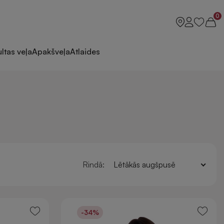
0
ltas veļa
Apakšveļa
Atlaides
Rindā:
Lētākās augšpusē
-34%