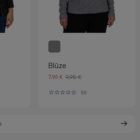
Blūze
9,95 €
7,95 €
(0)
6