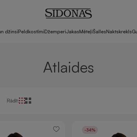
un džinsi
Peldkostīmi
Džemperi
Jakas
Mēteļi
Šalles
Naktskrekls
Gu
Atlaides
Rādīt:
-34%