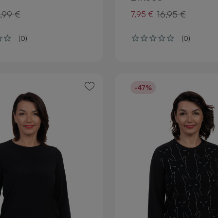
,99 €
16,95 €
7,95 €
(0)
(0)
-47%