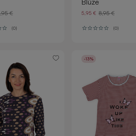
Blūze
,95 €
8,95 €
5,95 €
(0)
(0)
-13%