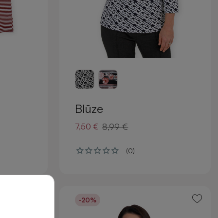
Blūze
8,99 €
7,50 €
(0)
-20%