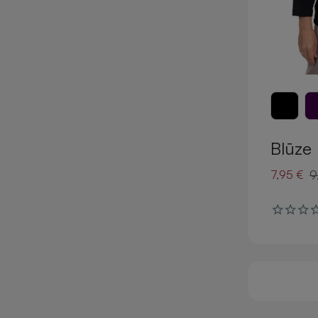
Blūze
9
7,95 €