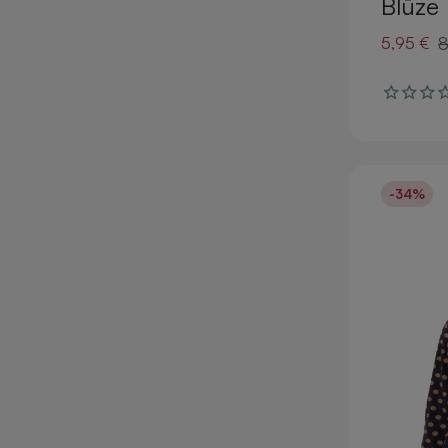
Blūze
8
5,95 €
-34%