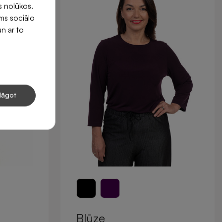
s nolūkos.
ums sociālo
un ar to
lāgot
Blūze