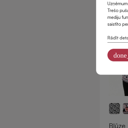
Uzņēmums l
Trešo pušu
mediju fun
saistīto p
Rādīt deta
done
Blūze