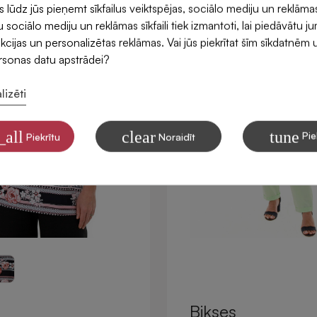
ūdz jūs pieņemt sīkfailus veiktspējas, sociālo mediju un reklāma
 sociālo mediju un reklāmas sīkfaili tiek izmantoti, lai piedāvātu j
kcijas un personalizētas reklāmas. Vai jūs piekrītat šīm sīkdatnēm 
ersonas datu apstrādei?
lizēti
_all
clear
tune
Pie
Piekrītu
Noraidīt
Bikses