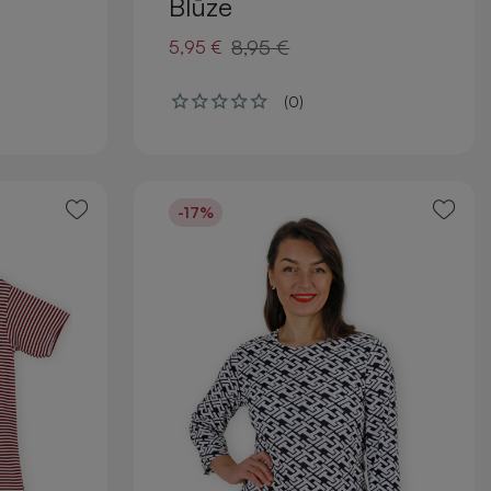
Blūze
8,95 €
5,95 €
(0)
-17%