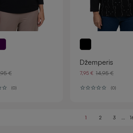
Džemperis
,95 €
14,95 €
7,95 €
(0)
(0)
1
2
3
...
1