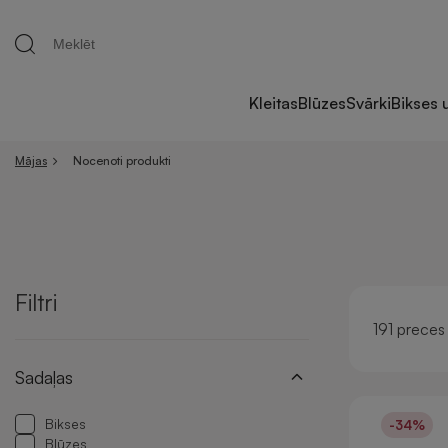
Kleitas
Blūzes
Svārki
Bikses 
Mājas
Nocenoti produkti
Filtri
191 preces
Sadaļas
Bikses
-34%
Blūzes