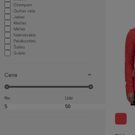
Džemperi
Gultas veļa
Jakas
Kleitas
Mēteļi
Naktskrekls
Peldkostīmi
Šalles
Svārki
Cena
No
Līdz