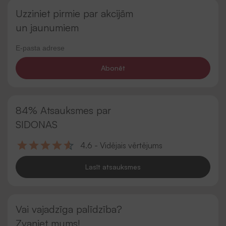
Uzziniet pirmie par akcijām
un jaunumiem
Abonēt
84% Atsauksmes par
SIDONAS
4.6 - Vidējais vērtējums
Lasīt atsauksmes
Vai vajadzīga palīdzība?
Zvaniet mums!