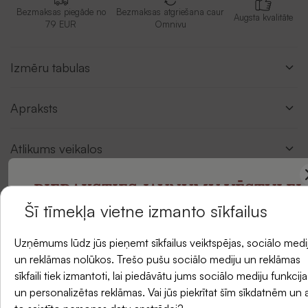
Bezmaksas piegāde no
Bezmaksas atgriešana caur
Augsta kvalitāte
79 EUR
Omnivu
Izmēru tabulas
Apraksts
Atlikums veikalos
PIERAKSTIES JAUNUMU VĒSTULEI
Šī tīmekļa vietne izmanto sīkfailus
Atsauksmes
un saņemiet -5 % atlaidi savam pirmajam
Uzņēmums lūdz jūs pieņemt sīkfailus veiktspējas, sociālo medi
pasūtījumam.
un reklāmas nolūkos. Trešo pušu sociālo mediju un reklāmas
sīkfaili tiek izmantoti, lai piedāvātu jums sociālo mediju funkcija
un personalizētas reklāmas. Vai jūs piekrītat šīm sīkdatnēm un 
E-pasts