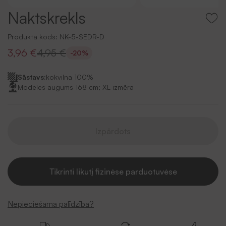
Naktskrekls
Produkta kods:
NK-5-SEDR-D
3,96 €
4,95 €
-20%
Sāstavs:
kokvilna 100%
Modeles augums 168 cm; XL izmēra
Izpārdots
Tikrinti likutį fizinėse parduotuvėse
Nepieciešama palīdzība?