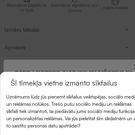
Bezmaksas piegāde no
Bezmaksas atgriešana caur
Augsta kvalitāte
79 EUR
Omnivu
Izmēru tabulas
Apraksts
PIERAKSTIES JAUNUMU VĒSTULEI
Atsauksmes
Šī tīmekļa vietne izmanto sīkfailus
un saņemiet -5 % atlaidi savam pirmajam
Uzņēmums lūdz jūs pieņemt sīkfailus veiktspējas, sociālo medi
pasūtījumam.
un reklāmas nolūkos. Trešo pušu sociālo mediju un reklāmas
sīkfaili tiek izmantoti, lai piedāvātu jums sociālo mediju funkcija
un personalizētas reklāmas. Vai jūs piekrītat šīm sīkdatnēm un 
E-pasts
to saistīto personas datu apstrādei?