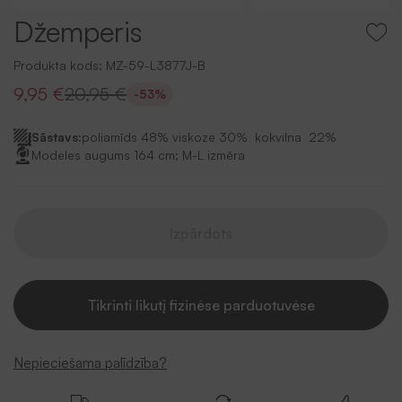
Džemperis
Produkta kods:
MZ-59-L3877J-B
9,95 €
20,95 €
-53%
Sāstavs:
poliamīds 48% viskoze 30% kokvilna 22%
Modeles augums 164 cm; M-L izmēra
Izpārdots
Tikrinti likutį fizinėse parduotuvėse
Nepieciešama palīdzība?