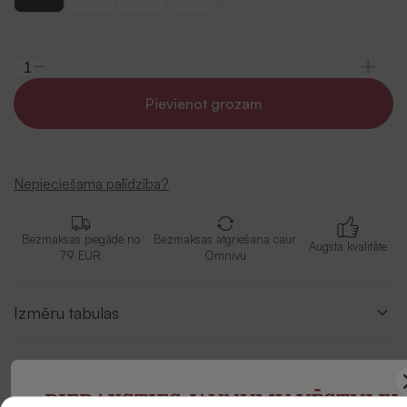
Pievienot grozam
Nepieciešama palīdzība?
Bezmaksas piegāde no
Bezmaksas atgriešana caur
Augsta kvalitāte
79 EUR
Omnivu
Izmēru tabulas
Apraksts
PIERAKSTIES JAUNUMU VĒSTULEI