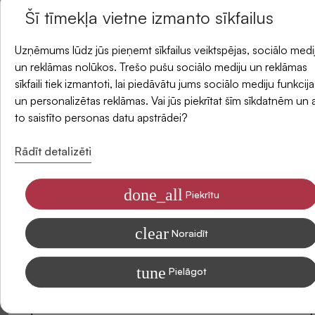
Atlikums veikalos
Šī tīmekļa vietne izmanto sīkfailus
un saņemiet -5 % atlaidi savam pirmajam
Uzņēmums lūdz jūs pieņemt sīkfailus veiktspējas, sociālo medi
Piegādes metodes
pasūtījumam.
un reklāmas nolūkos. Trešo pušu sociālo mediju un reklāmas
sīkfaili tiek izmantoti, lai piedāvātu jums sociālo mediju funkcija
un personalizētas reklāmas. Vai jūs piekrītat šīm sīkdatnēm un 
E-pasts
Atsauksmes
to saistīto personas datu apstrādei?
Rādīt detalizēti
done_all
Piekrītu
Piekrītu saņemt SIDONAS jaunumus savā e-pastā
clear
Informāciju par to, kā apstrādājam Jūsu datus mārketinga nolūkiem,
Noraidīt
lasiet mūsu Privātuma politikā
tune
Pielāgot
Abonēt
Esiet pirmais, kas sniedz atsauksmi par šo produktu. Jūsu