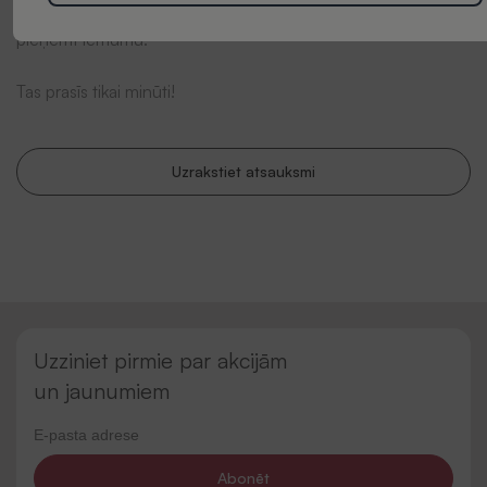
viedoklis mums ir ļoti svarīgs un var palīdzēt citiem klientiem
pieņemt lēmumu.
Tas prasīs tikai minūti!
Uzrakstiet atsauksmi
Uzziniet pirmie par akcijām
un jaunumiem
Abonēt