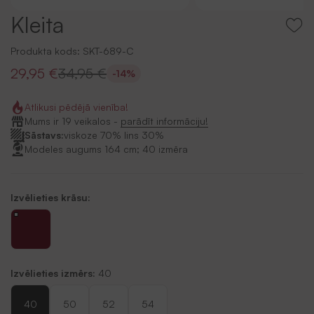
Kleita
Produkta kods:
SKT-689-C
29,95 €
34,95 €
-14%
Atlikusi pēdējā vienība!
Mums ir 19 veikalos -
parādīt informāciju!
Sāstavs:
viskoze 70% lins 30%
Modeles augums 164 cm; 40 izmēra
Izvēlieties krāsu:
Izvēlieties izmērs:
40
40
50
52
54