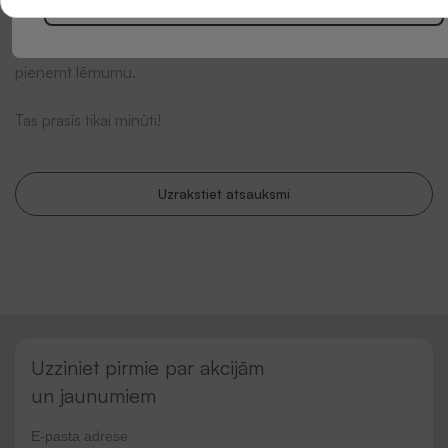
Esiet pirmais, kas sniedz atsauksmi par šo produktu. Jūsu
viedoklis mums ir ļoti svarīgs un var palīdzēt citiem klientiem
pieņemt lēmumu.
Tas prasīs tikai minūti!
Uzrakstiet atsauksmi
Uzziniet pirmie par akcijām
un jaunumiem