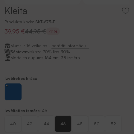
Kleita
Produkta kods:
SKT-673-F
39,95 €
44,95 €
-11%
Mums ir 16 veikalos -
parādīt informāciju!
Sāstavs:
viskoze 70% lins 30%
Modeles augums 164 cm; 38 izmēra
Izvēlieties krāsu:
Izvēlieties izmērs:
46
40
42
44
46
48
50
52