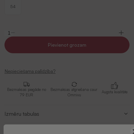
54
Pievienot grozam
Nepieciešama palīdzība?
Bezmaksas piegāde no
Bezmaksas atgriešana caur
Augsta kvalitāte
79 EUR
Omnivu
Izmēru tabulas
Apraksts