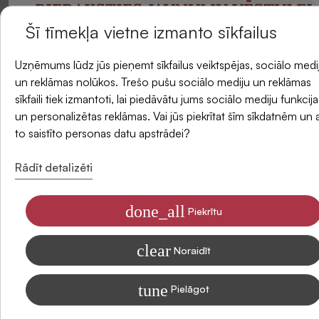
PIERAKSTIES JAUNUMU VĒSTULEI
Šī tīmekļa vietne izmanto sīkfailus
Atlikums veikalos
un saņemiet -5 % atlaidi savam pirmajam
Uzņēmums lūdz jūs pieņemt sīkfailus veiktspējas, sociālo medi
pasūtījumam.
Piegādes metodes
un reklāmas nolūkos. Trešo pušu sociālo mediju un reklāmas
sīkfaili tiek izmantoti, lai piedāvātu jums sociālo mediju funkcija
un personalizētas reklāmas. Vai jūs piekrītat šīm sīkdatnēm un 
E-pasts
to saistīto personas datu apstrādei?
Atsauksmes
Rādīt detalizēti
done_all
Piekrītu
Piekrītu saņemt SIDONAS jaunumus savā e-pastā
clear
Informāciju par to, kā apstrādājam Jūsu datus mārketinga nolūkiem,
Noraidīt
lasiet mūsu Privātuma politikā
tune
Pielāgot
Abonēt