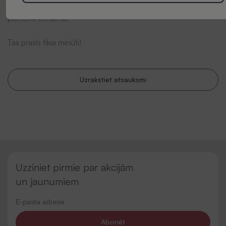
viedoklis mums ir ļoti svarīgs un var palīdzēt citiem klientiem
pieņemt lēmumu.
Tas prasīs tikai minūti!
Uzrakstiet atsauksmi
Uzziniet pirmie par akcijām
un jaunumiem
Abonēt