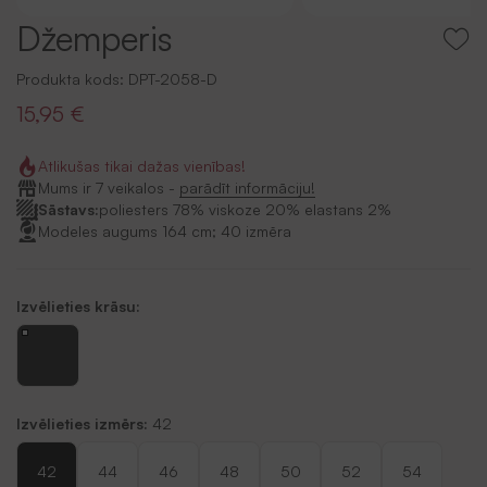
Džemperis
Produkta kods:
DPT-2058-D
15,95 €
Atlikušas tikai dažas vienības!
Mums ir 7 veikalos -
parādīt informāciju!
Sāstavs:
poliesters 78% viskoze 20% elastans 2%
Modeles augums 164 cm; 40 izmēra
Izvēlieties krāsu:
Izvēlieties izmērs:
42
42
44
46
48
50
52
54