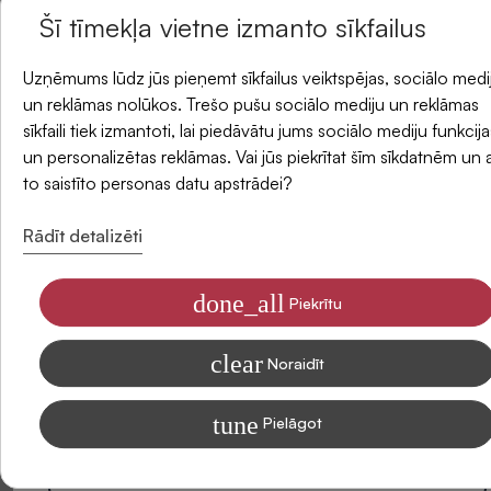
Atlikums veikalos
Šī tīmekļa vietne izmanto sīkfailus
un saņemiet -5 % atlaidi savam pirmajam
Uzņēmums lūdz jūs pieņemt sīkfailus veiktspējas, sociālo medi
Piegādes metodes
pasūtījumam.
un reklāmas nolūkos. Trešo pušu sociālo mediju un reklāmas
sīkfaili tiek izmantoti, lai piedāvātu jums sociālo mediju funkcija
un personalizētas reklāmas. Vai jūs piekrītat šīm sīkdatnēm un 
E-pasts
Atsauksmes
to saistīto personas datu apstrādei?
Rādīt detalizēti
done_all
Piekrītu
Piekrītu saņemt SIDONAS jaunumus savā e-pastā
clear
Informāciju par to, kā apstrādājam Jūsu datus mārketinga nolūkiem,
Noraidīt
lasiet mūsu Privātuma politikā
tune
Pielāgot
Abonēt
Esiet pirmais, kas sniedz atsauksmi par šo produktu. Jūsu