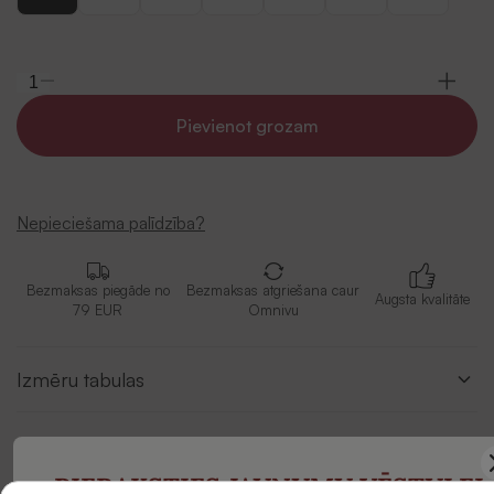
Pievienot grozam
Nepieciešama palīdzība?
Bezmaksas piegāde no
Bezmaksas atgriešana caur
Augsta kvalitāte
79 EUR
Omnivu
Izmēru tabulas
Apraksts
PIERAKSTIES JAUNUMU VĒSTULEI