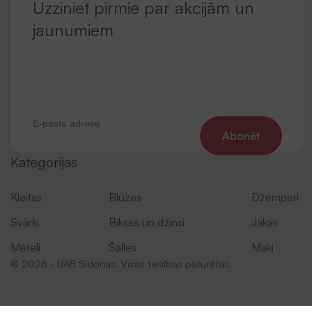
Uzziniet pirmie par akcijām un
jaunumiem
Abonēt
Kategorijas
Kleitas
Blūzes
Džemperi
Svārki
Bikses un džinsi
Jakas
Mēteļi
Šalles
Maki
© 2026 - UAB Sidonas. Visas tiesības paturētas.