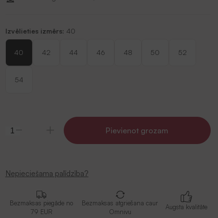
Izvēlieties izmērs:
40
40
42
44
46
48
50
52
54
Pievienot grozam
Nepieciešama palīdzība?
Bezmaksas piegāde no
Bezmaksas atgriešana caur
Augsta kvalitāte
79 EUR
Omnivu