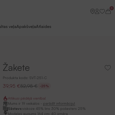
0
ltas veļa
Apakšveļa
Atlaides
Žakete
Produkta kods:
SVT-251-C
39,95 €
52,95 €
-25%
Atlikusi pēdējā vienība!
Mums ir 19 veikalos -
parādīt informāciju!
Sāstavs:
viskoze 45% lins 30% poliesters 25%
Modeles augums 164 cm; 40 izmēra