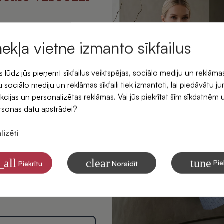
emiet -5 % atlaidi savam
rmajam pasūtījumam.
mekļa vietne izmanto sīkfailus
ūdz jūs pieņemt sīkfailus veiktspējas, sociālo mediju un reklāma
 sociālo mediju un reklāmas sīkfaili tiek izmantoti, lai piedāvātu j
kcijas un personalizētas reklāmas. Vai jūs piekrītat šīm sīkdatnēm 
ersonas datu apstrādei?
lizēti
ītu saņemt SIDONAS
mus savā e-pastā
_all
clear
tune
Pie
Piekrītu
Noraidīt
 par to, kā apstrādājam Jūsu
tinga nolūkiem, lasiet mūsu
litikā