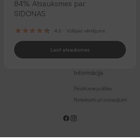
84% Atsauksmes par
SIDONAS
4.6 - Vidējais vērtējums
Lasīt atsauksmes
Informācija
Privātuma politika
Noteikumi un nosacījumi