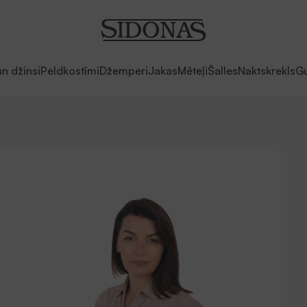
un džinsi
Peldkostīmi
Džemperi
Jakas
Mēteļi
Šalles
Naktskrekls
Gu