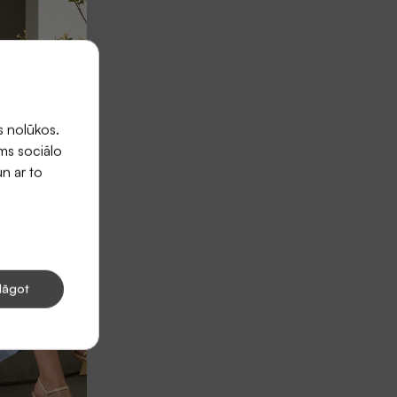
s nolūkos.
ums sociālo
un ar to
lāgot