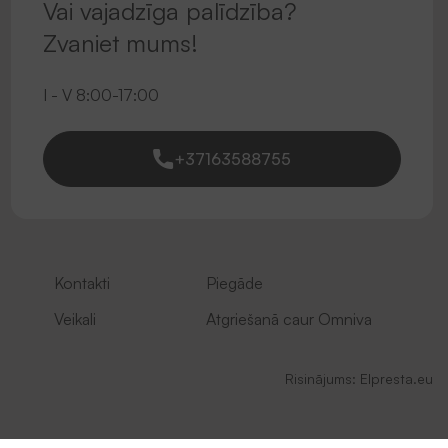
Vai vajadzīga palīdzība?
Zvaniet mums!
I - V 8:00-17:00
+37163588755
Kontakti
Piegāde
Veikali
Atgriešanā caur Omniva
Risinājums:
Elpresta.eu