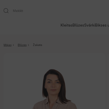
Kleitas
Blūzes
Svārki
Bikses 
Mājas
Blūzes
Žakete