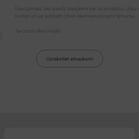
Esiet pirmais, kas sniedz atsauksmi par šo produktu. Jūsu v
svarīgs un var palīdzēt citiem klientiem pieņemt lēmumu.
Tas prasīs tikai minūti!
Uzrakstiet atsauksmi