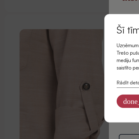
un saņ
pi
Šī tī
Uzņēmums l
E-pasts
Trešo pušu
mediju fun
saistīto p
Rādīt deta
Piekr
jaunu
done
Informāciju
datus mārke
Privātuma po