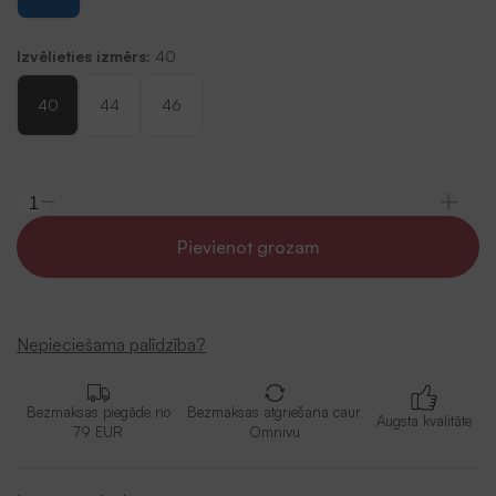
Izvēlieties izmērs:
40
40
44
46
Pievienot grozam
Nepieciešama palīdzība?
Bezmaksas piegāde no
Bezmaksas atgriešana caur
Augsta kvalitāte
79 EUR
Omnivu