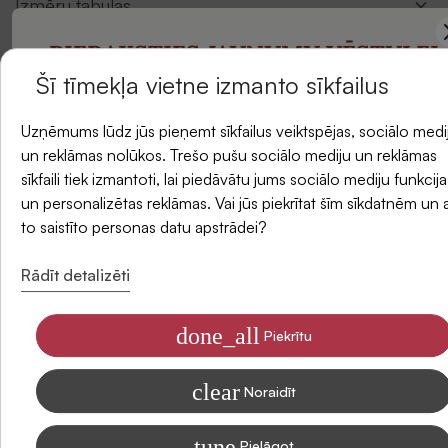
Izmēru tabulas
PIERAKSTIES JAUNUMU VĒSTULEI
Apraksts
Šī tīmekļa vietne izmanto sīkfailus
un saņemiet -5 % atlaidi savam pirmajam
Atlikums veikalos
Uzņēmums lūdz jūs pieņemt sīkfailus veiktspējas, sociālo medi
pasūtījumam.
un reklāmas nolūkos. Trešo pušu sociālo mediju un reklāmas
sīkfaili tiek izmantoti, lai piedāvātu jums sociālo mediju funkcija
Piegādes metodes
un personalizētas reklāmas. Vai jūs piekrītat šīm sīkdatnēm un 
E-pasts
to saistīto personas datu apstrādei?
Atsauksmes
Rādīt detalizēti
done_all
Piekrītu
Piekrītu saņemt SIDONAS jaunumus savā e-pastā
clear
Informāciju par to, kā apstrādājam Jūsu datus mārketinga nolūkiem,
Noraidīt
lasiet mūsu Privātuma politikā
tune
Pielāgot