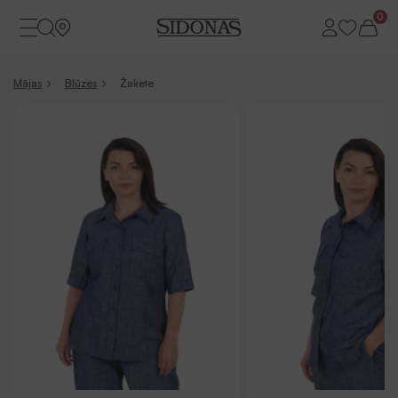
0
Mājas
Blūzes
Žakete