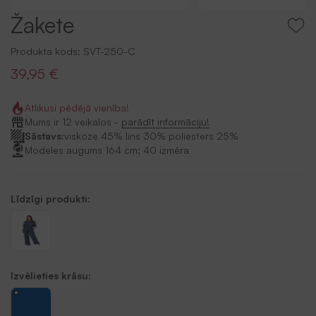
Žakete
Produkta kods:
SVT-250-C
39,95 €
Atlikusi pēdējā vienība!
Mums ir 12 veikalos -
parādīt informāciju!
Sāstavs:
viskoze 45% lins 30% poliesters 25%
Modeles augums 164 cm; 40 izmēra
Līdzīgi produkti:
Izvēlieties krāsu: