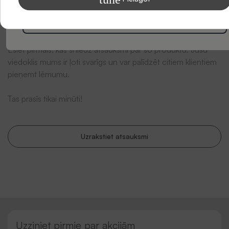
Abonēt
Esiet pirmais, kas sniedz atsauksmi par šo produktu. Jūsu
viedoklis mums ir ļoti svarīgs un var palīdzēt citiem klientiem
pieņemt lēmumu.
Tas prasīs tikai minūti!
Uzrakstiet atsauksmi
Uzziniet pirmie par akcijām