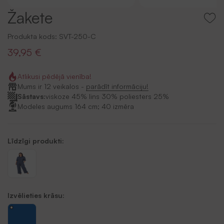
Žakete
Produkta kods:
SVT-250-C
39,95 €
Atlikusi pēdējā vienība!
Mums ir 12 veikalos -
parādīt informāciju!
Sāstavs:
viskoze 45% lins 30% poliesters 25%
Modeles augums 164 cm; 40 izmēra
Līdzīgi produkti:
Izvēlieties krāsu: