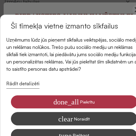
Izmēru tabulas
PIERAKSTIES JAUNUMU VĒSTULEI
Apraksts
Šī tīmekļa vietne izmanto sīkfailus
un saņemiet -5 % atlaidi savam pirmajam
Atlikums veikalos
Uzņēmums lūdz jūs pieņemt sīkfailus veiktspējas, sociālo medi
pasūtījumam.
un reklāmas nolūkos. Trešo pušu sociālo mediju un reklāmas
sīkfaili tiek izmantoti, lai piedāvātu jums sociālo mediju funkcija
Piegādes metodes
un personalizētas reklāmas. Vai jūs piekrītat šīm sīkdatnēm un 
E-pasts
to saistīto personas datu apstrādei?
Atsauksmes
Rādīt detalizēti
done_all
Piekrītu
Piekrītu saņemt SIDONAS jaunumus savā e-pastā
clear
Informāciju par to, kā apstrādājam Jūsu datus mārketinga nolūkiem,
Noraidīt
lasiet mūsu Privātuma politikā
tune
Pielāgot