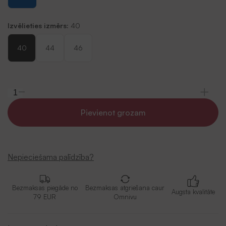
Izvēlieties izmērs:
40
40
44
46
Pievienot grozam
Nepieciešama palīdzība?
Bezmaksas piegāde no
Bezmaksas atgriešana caur
Augsta kvalitāte
79 EUR
Omnivu