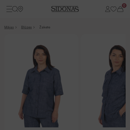
0
Mājas
Blūzes
Žakete