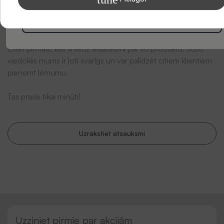
Abonēt
Esiet pirmais, kas sniedz atsauksmi par šo produktu. Jūsu
viedoklis mums ir ļoti svarīgs un var palīdzēt citiem klientiem
pieņemt lēmumu.
Tas prasīs tikai minūti!
Uzrakstiet atsauksmi
Uzziniet pirmie par akcijām