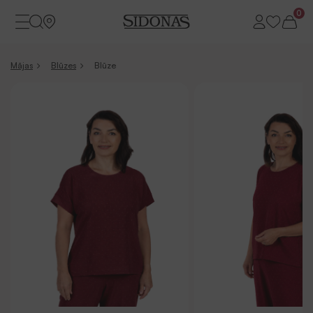
0
Mājas
Blūzes
Blūze