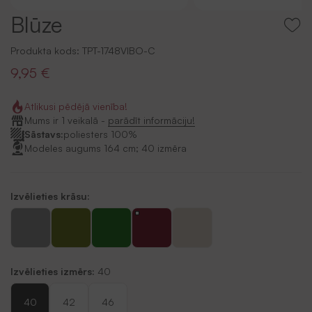
Blūze
Produkta kods:
TPT-1748VIBO-C
9,95 €
Atlikusi pēdējā vienība!
Mums ir 1 veikalā -
parādīt informāciju!
Sāstavs:
poliesters 100%
Modeles augums 164 cm; 40 izmēra
Izvēlieties krāsu:
Izvēlieties izmērs:
40
40
42
46