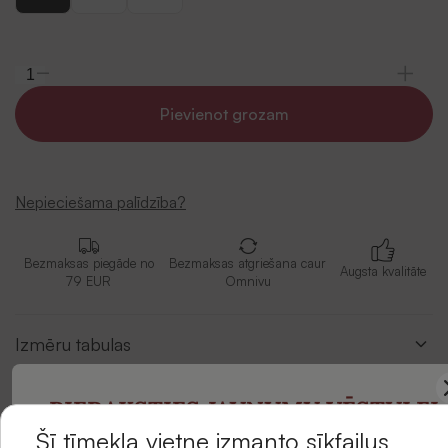
Pievienot grozam
Nepieciešama palīdzība?
Bezmaksas piegāde no
Bezmaksas atgriešana caur
Augsta kvalitāte
79 EUR
Omnivu
Izmēru tabulas
Apraksts
PIERAKSTIES JAUNUMU VĒSTULEI
Šī tīmekļa vietne izmanto sīkfailus