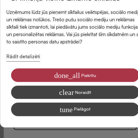
Piegādes metodes
un saņemiet -5 % atlaidi savam pirmajam
Uzņēmums lūdz jūs pieņemt sīkfailus veiktspējas, sociālo medi
pasūtījumam.
un reklāmas nolūkos. Trešo pušu sociālo mediju un reklāmas
sīkfaili tiek izmantoti, lai piedāvātu jums sociālo mediju funkcija
Atsauksmes
un personalizētas reklāmas. Vai jūs piekrītat šīm sīkdatnēm un 
E-pasts
to saistīto personas datu apstrādei?
Rādīt detalizēti
done_all
Piekrītu
Piekrītu saņemt SIDONAS jaunumus savā e-pastā
clear
Informāciju par to, kā apstrādājam Jūsu datus mārketinga nolūkiem,
Noraidīt
lasiet mūsu Privātuma politikā
tune
Pielāgot
Esiet pirmais, kas sniedz atsauksmi par šo produktu. Jūsu
Abonēt
viedoklis mums ir ļoti svarīgs un var palīdzēt citiem klientiem
pieņemt lēmumu.