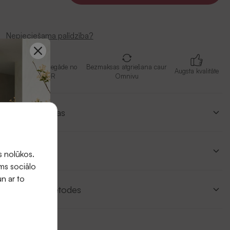
Nepieciešama palīdzība?
Bezmaksas piegāde no
Bezmaksas atgriešana caur
Augsta kvalitāte
79 EUR
Omnivu
Izmēru tabulas
Apraksts
s nolūkos.
ums sociālo
un ar to
Piegādes metodes