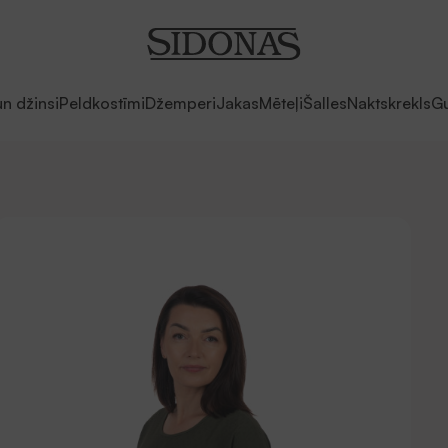
un džinsi
Peldkostīmi
Džemperi
Jakas
Mēteļi
Šalles
Naktskrekls
Gu