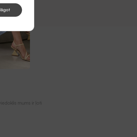
lāgot
iedoklis mums ir ļoti