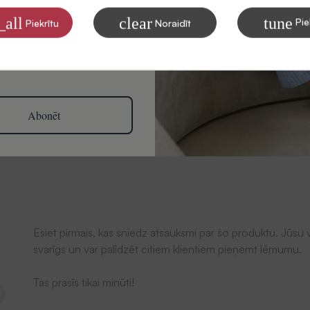
mus savā e-pastā
_all
clear
tune
Pie
Piekrītu
Noraidīt
 par to, kā apstrādājam Jūsu
tinga nolūkiem, lasiet mūsu
litikā
Abonēt
Atsauksmes
Esiet pirmais, kas sniedz atsauksmi par šo produktu. Jūsu v
svarīgs un var palīdzēt citiem klientiem pieņemt lēmumu.
Tas prasīs tikai minūti!