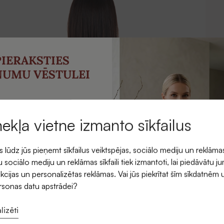
PIERAKSTIES
NUMU VĒSTULEI
emiet -5 % atlaidi savam
rmajam pasūtījumam.
mekļa vietne izmanto sīkfailus
ūdz jūs pieņemt sīkfailus veiktspējas, sociālo mediju un reklāma
 sociālo mediju un reklāmas sīkfaili tiek izmantoti, lai piedāvātu j
kcijas un personalizētas reklāmas. Vai jūs piekrītat šīm sīkdatnēm 
ersonas datu apstrādei?
lizēti
ītu saņemt SIDONAS