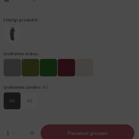
Līdzīgi produkti:
Izvēlieties krāsu:
Izvēlieties izmērs:
40
40
42
Pievienot grozam