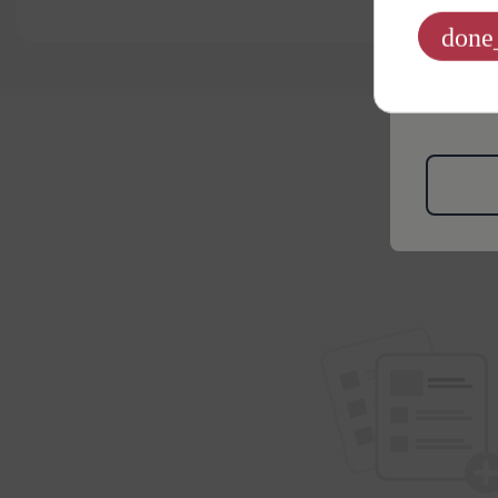
jaunu
done
Informāciju
datus mārke
Privātuma po