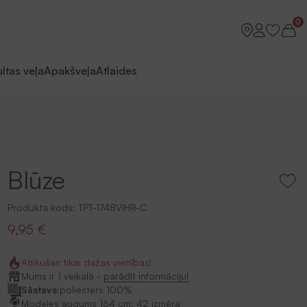
0
ltas veļa
Apakšveļa
Atlaides
Blūze
Produkta kods:
TPT-1748VIHR-C
9,95 €
Atlikušas tikai dažas vienības!
Mums ir 1 veikalā -
parādīt informāciju!
Sāstavs:
poliesters 100%
Modeles augums 164 cm; 42 izmēra