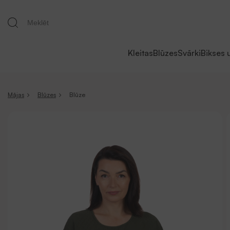
Kleitas
Blūzes
Svārki
Bikses 
Mājas
Blūzes
Blūze