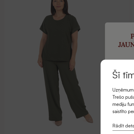
JAU
un saņ
pi
Šī tī
Uzņēmums l
E-pasts
Trešo pušu
mediju fun
saistīto p
Rādīt deta
Piekr