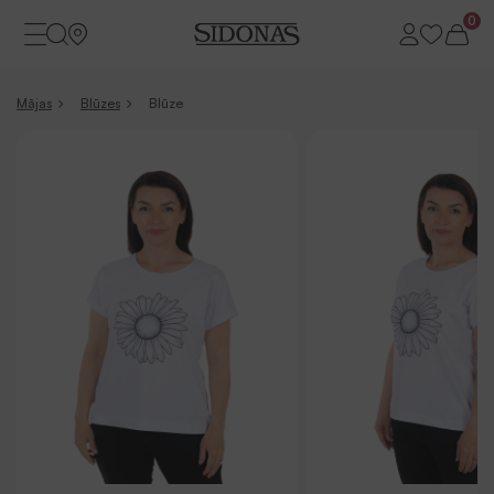
0
Mājas
Blūzes
Blūze