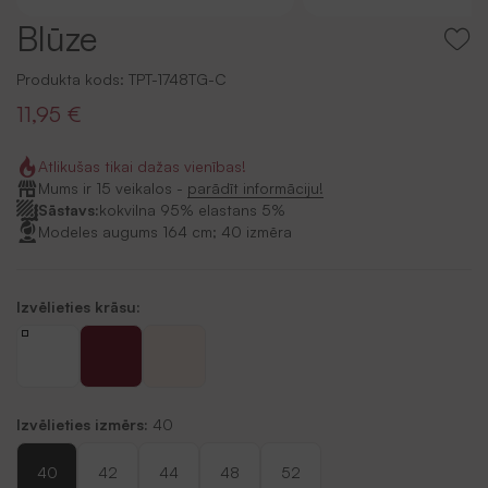
Blūze
Produkta kods:
TPT-1748TG-C
11,95 €
Atlikušas tikai dažas vienības!
Mums ir 15 veikalos -
parādīt informāciju!
Sāstavs:
kokvilna 95% elastans 5%
Modeles augums 164 cm; 40 izmēra
Izvēlieties krāsu:
Izvēlieties izmērs:
40
40
42
44
48
52