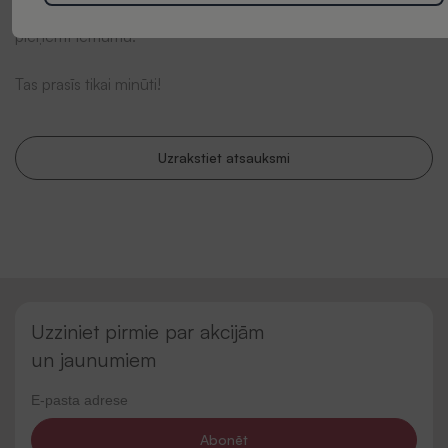
viedoklis mums ir ļoti svarīgs un var palīdzēt citiem klientiem
pieņemt lēmumu.
Tas prasīs tikai minūti!
Uzrakstiet atsauksmi
Uzziniet pirmie par akcijām
un jaunumiem
Abonēt