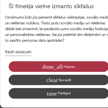
Atlikums veikalos
Šī tīmekļa vietne izmanto sīkfailus
un saņemiet -5 % atlaidi savam pirmajam
Uzņēmums lūdz jūs pieņemt sīkfailus veiktspējas, sociālo medi
Piegādes metodes
pasūtījumam.
un reklāmas nolūkos. Trešo pušu sociālo mediju un reklāmas
sīkfaili tiek izmantoti, lai piedāvātu jums sociālo mediju funkcija
un personalizētas reklāmas. Vai jūs piekrītat šīm sīkdatnēm un 
E-pasts
Atsauksmes
to saistīto personas datu apstrādei?
Rādīt detalizēti
done_all
Piekrītu
Piekrītu saņemt SIDONAS jaunumus savā e-pastā
clear
Informāciju par to, kā apstrādājam Jūsu datus mārketinga nolūkiem,
Noraidīt
lasiet mūsu Privātuma politikā
tune
Pielāgot
Abonēt
Esiet pirmais, kas sniedz atsauksmi par šo produktu. Jūsu