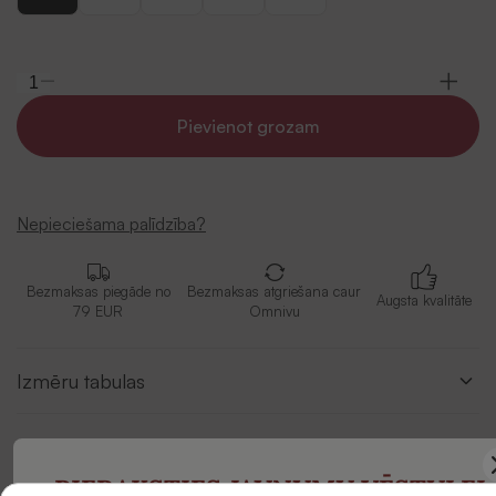
Pievienot grozam
Nepieciešama palīdzība?
Bezmaksas piegāde no
Bezmaksas atgriešana caur
Augsta kvalitāte
79 EUR
Omnivu
Izmēru tabulas
Apraksts
PIERAKSTIES JAUNUMU VĒSTULEI