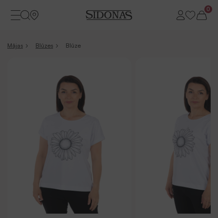
0
Mājas
Blūzes
Blūze