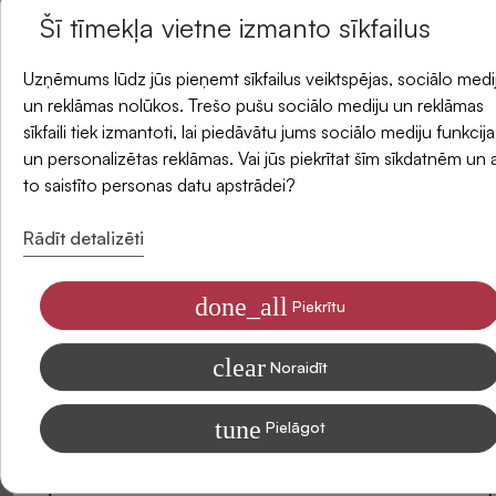
Atlikums veikalos
Šī tīmekļa vietne izmanto sīkfailus
un saņemiet -5 % atlaidi savam pirmajam
Uzņēmums lūdz jūs pieņemt sīkfailus veiktspējas, sociālo medi
Piegādes metodes
pasūtījumam.
un reklāmas nolūkos. Trešo pušu sociālo mediju un reklāmas
sīkfaili tiek izmantoti, lai piedāvātu jums sociālo mediju funkcija
un personalizētas reklāmas. Vai jūs piekrītat šīm sīkdatnēm un 
E-pasts
Atsauksmes
to saistīto personas datu apstrādei?
Rādīt detalizēti
done_all
Piekrītu
Piekrītu saņemt SIDONAS jaunumus savā e-pastā
clear
Informāciju par to, kā apstrādājam Jūsu datus mārketinga nolūkiem,
Noraidīt
lasiet mūsu Privātuma politikā
tune
Pielāgot
Abonēt
Esiet pirmais, kas sniedz atsauksmi par šo produktu. Jūsu