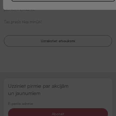
viedoklis mums ir ļoti svarīgs un var palīdzēt citiem klientiem
pieņemt lēmumu.
Tas prasīs tikai minūti!
Uzrakstiet atsauksmi
Uzziniet pirmie par akcijām
un jaunumiem
Abonēt