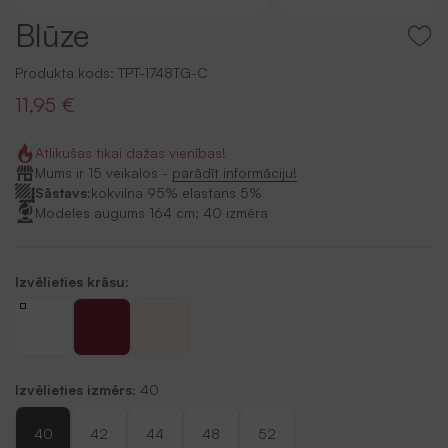
Blūze
Produkta kods:
TPT-1748TG-C
11,95 €
Atlikušas tikai dažas vienības!
Mums ir 15 veikalos -
parādīt informāciju!
Sāstavs:
kokvilna 95% elastans 5%
Modeles augums 164 cm; 40 izmēra
Izvēlieties krāsu:
Izvēlieties izmērs:
40
40
42
44
48
52