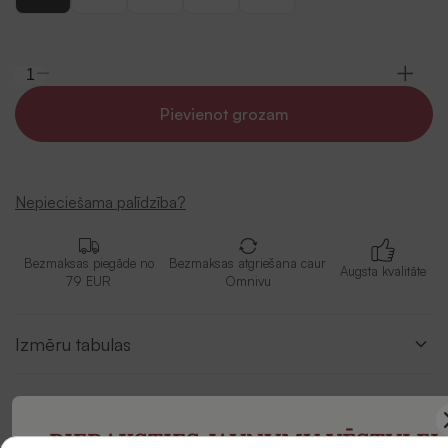
Pievienot grozam
Nepieciešama palīdzība?
Bezmaksas piegāde no
Bezmaksas atgriešana caur
Augsta kvalitāte
79 EUR
Omnivu
Izmēru tabulas
Apraksts
PIERAKSTIES JAUNUMU VĒSTULEI