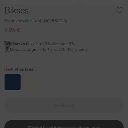
Bikses
Produkta kods:
K-6P-MF2530P-G
9,95 €
Sāstavs:
kokvilna 95% elastans 5%
Modeles augums 164 cm; 3XL-4XL izmēra
Izvēlieties krāsu:
Izpārdots