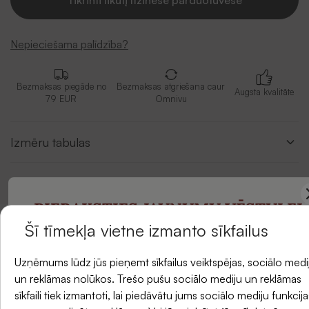
Tikrinti likutį fizinėse parduotuvėse
Nepieciešama palīdzība?
Bezmaksas piegāde no
Bezmaksas atgriešana caur
Augsta kvalitāte
79 EUR
Omnivu
Izmēru tabulas
Apraksts
PIERAKSTIES JAUNUMU VĒSTULEI
Šī tīmekļa vietne izmanto sīkfailus
Atsauksmes
un saņemiet -5 % atlaidi savam pirmajam
Uzņēmums lūdz jūs pieņemt sīkfailus veiktspējas, sociālo medi
pasūtījumam.
un reklāmas nolūkos. Trešo pušu sociālo mediju un reklāmas
sīkfaili tiek izmantoti, lai piedāvātu jums sociālo mediju funkcija