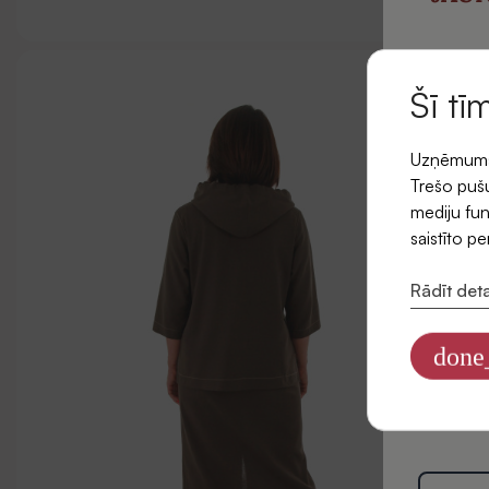
un saņ
pi
Šī tī
Uzņēmums l
E-pasts
Trešo pušu
mediju fun
saistīto p
Rādīt deta
Piekr
jaunu
done
Informāciju
datus mārke
Privātuma po