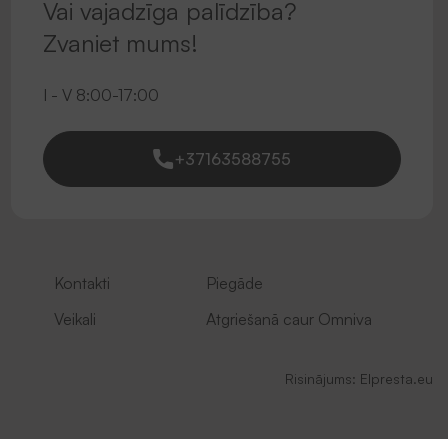
Vai vajadzīga palīdzība?
Zvaniet mums!
I - V 8:00-17:00
+37163588755
Kontakti
Piegāde
Veikali
Atgriešanā caur Omniva
Risinājums:
Elpresta.eu