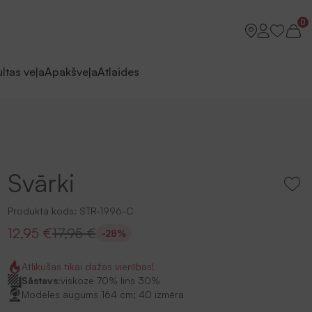
0
ltas veļa
Apakšveļa
Atlaides
Svārki
Produkta kods:
STR-1996-C
12,95 €
17,95 €
-28%
Atlikušas tikai dažas vienības!
Sāstavs:
viskoze 70% lins 30%
Modeles augums 164 cm; 40 izmēra