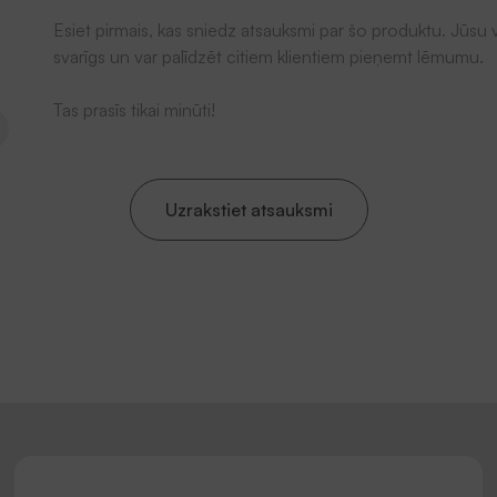
Esiet pirmais, kas sniedz atsauksmi par šo produktu. Jūsu v
svarīgs un var palīdzēt citiem klientiem pieņemt lēmumu.
Tas prasīs tikai minūti!
Uzrakstiet atsauksmi