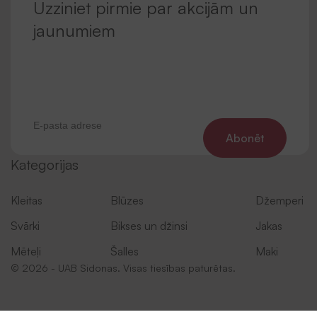
Uzziniet pirmie par akcijām un
jaunumiem
Abonēt
Kategorijas
Kleitas
Blūzes
Džemperi
Svārki
Bikses un džinsi
Jakas
Mēteļi
Šalles
Maki
© 2026 - UAB Sidonas. Visas tiesības paturētas.