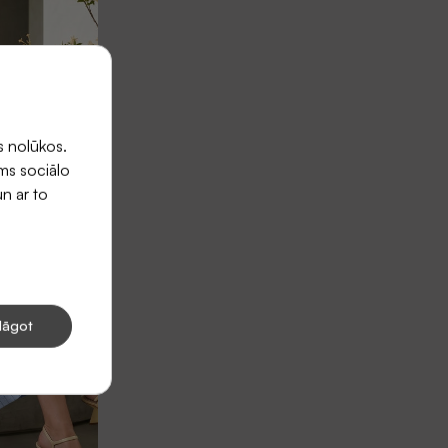
s nolūkos.
ums sociālo
un ar to
lāgot