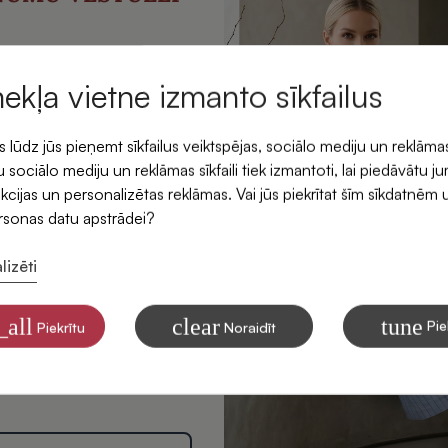
emiet -5 % atlaidi savam
rmajam pasūtījumam.
mekļa vietne izmanto sīkfailus
ūdz jūs pieņemt sīkfailus veiktspējas, sociālo mediju un reklāma
 sociālo mediju un reklāmas sīkfaili tiek izmantoti, lai piedāvātu j
kcijas un personalizētas reklāmas. Vai jūs piekrītat šīm sīkdatnēm 
ersonas datu apstrādei?
lizēti
ītu saņemt SIDONAS
mus savā e-pastā
_all
clear
tune
Pie
Piekrītu
Noraidīt
 par to, kā apstrādājam Jūsu
tinga nolūkiem, lasiet mūsu
litikā