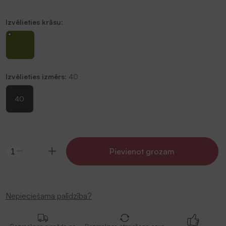
Izvēlieties krāsu:
Izvēlieties izmērs:
40
40
Pievienot grozam
Nepieciešama palīdzība?