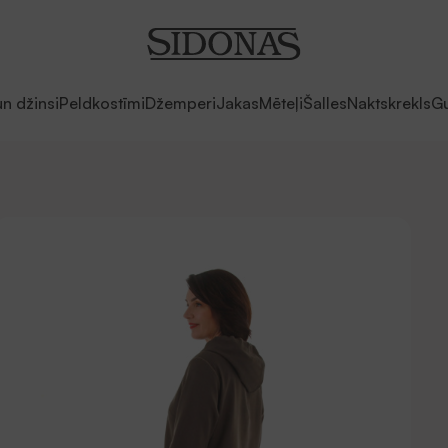
un džinsi
Peldkostīmi
Džemperi
Jakas
Mēteļi
Šalles
Naktskrekls
Gu