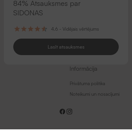
84% Atsauksmes par
SIDONAS
4.6 - Vidējais vērtējums
Lasīt atsauksmes
Informācija
Privātuma politika
Noteikumi un nosacījumi