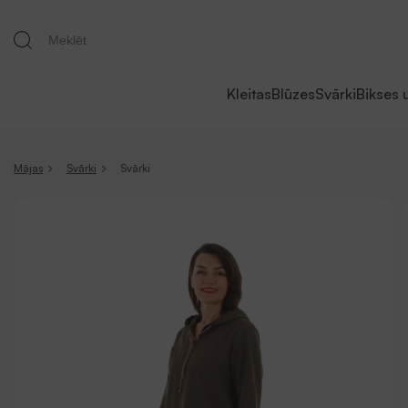
Kleitas
Blūzes
Svārki
Bikses 
Mājas
Svārki
Svārki