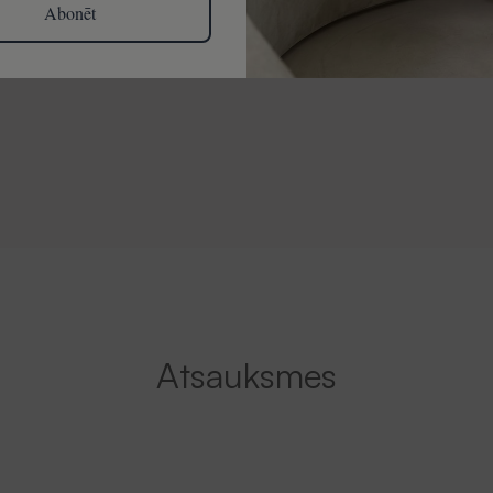
Abonēt
Atsauksmes