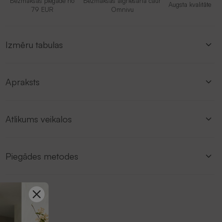
Bezmaksas piegāde no
Bezmaksas atgriešana caur
Augsta kvalitāte
79 EUR
Omnivu
Izmēru tabulas
Apraksts
Atlikums veikalos
Piegādes metodes