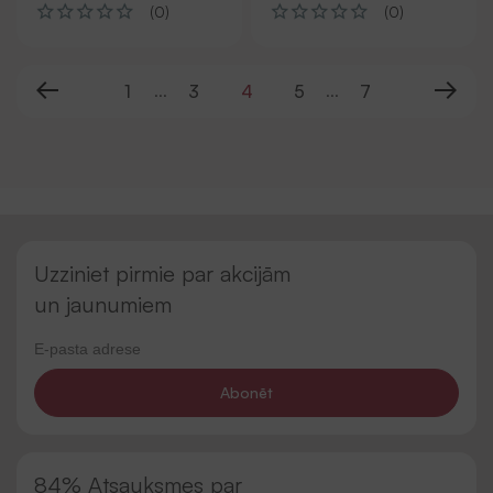
(0)
(0)
1
3
4
5
7
...
...
Uzziniet pirmie par akcijām
un jaunumiem
Abonēt
84% Atsauksmes par