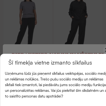
PIERAKSTIES JAUNUMU VĒSTULEI
Šī tīmekļa vietne izmanto sīkfailus
un saņemiet -5 % atlaidi savam pirmajam
Bikses
Bikses
Uzņēmums lūdz jūs pieņemt sīkfailus veiktspējas, sociālo medi
pasūtījumam.
un reklāmas nolūkos. Trešo pušu sociālo mediju un reklāmas
14,95 €
19,95 €
19,95 €
26,95 €
sīkfaili tiek izmantoti, lai piedāvātu jums sociālo mediju funkcija
un personalizētas reklāmas. Vai jūs piekrītat šīm sīkdatnēm un 
(0)
(0)
E-pasts
to saistīto personas datu apstrādei?
-17%
-24%