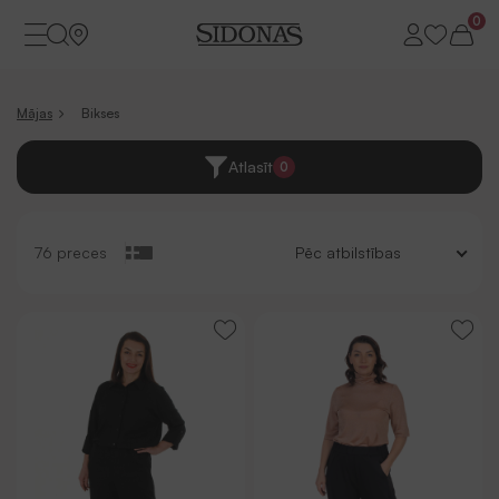
0
Mājas
Bikses
Atlasīt
0
76 preces
Pēc atbilstības