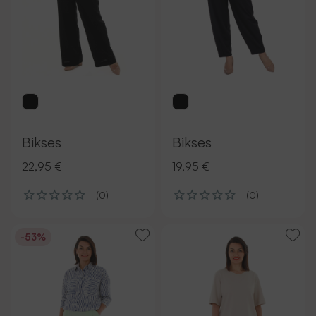
Bikses
Bikses
22,95 €
19,95 €
(0)
(0)
-53%