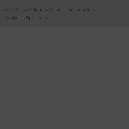
© 2026 - UAB Sidonas. Visas tiesības paturētas.
Risinājums:
Elpresta.eu