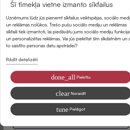
Šī tīmekļa vietne izmanto sīkfailus
un saņemiet -5 % atlaidi savam pirmajam
Piegādes metodes
Uzņēmums lūdz jūs pieņemt sīkfailus veiktspējas, sociālo medi
pasūtījumam.
un reklāmas nolūkos. Trešo pušu sociālo mediju un reklāmas
sīkfaili tiek izmantoti, lai piedāvātu jums sociālo mediju funkcija
un personalizētas reklāmas. Vai jūs piekrītat šīm sīkdatnēm un 
Atsauksmes
E-pasts
to saistīto personas datu apstrādei?
Rādīt detalizēti
done_all
Piekrītu
Piekrītu saņemt SIDONAS jaunumus savā e-pastā
clear
Informāciju par to, kā apstrādājam Jūsu datus mārketinga nolūkiem,
Noraidīt
lasiet mūsu Privātuma politikā
tune
Pielāgot
Abonēt
Esiet pirmais, kas sniedz atsauksmi par šo produktu. Jūsu
viedoklis mums ir ļoti svarīgs un var palīdzēt citiem klientiem