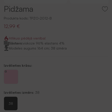
Pidžama
Produkta kods:
TPZO-2012-B
12,99 €
Atlikusi pēdējā vienība!
Sāstavs:
viskoze 96% elastans 4%
Modeles augums 164 cm; 38 izmēra
Izvēlieties krāsu:
Izvēlieties izmērs:
38
38