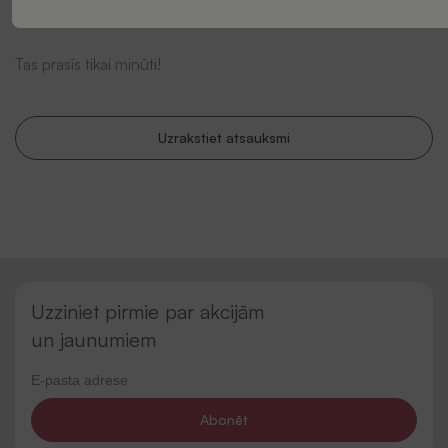
pieņemt lēmumu.
Tas prasīs tikai minūti!
Uzrakstiet atsauksmi
Uzziniet pirmie par akcijām
un jaunumiem
Abonēt