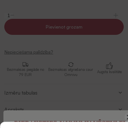
Pievienot grozam
Nepieciešama palīdzība?
Bezmaksas piegāde no
Bezmaksas atgriešana caur
Augsta kvalitāte
79 EUR
Omnivu
Izmēru tabulas
Apraksts
PIERAKSTIES JAUNUMU VĒSTULEI
Atlikums veikalos