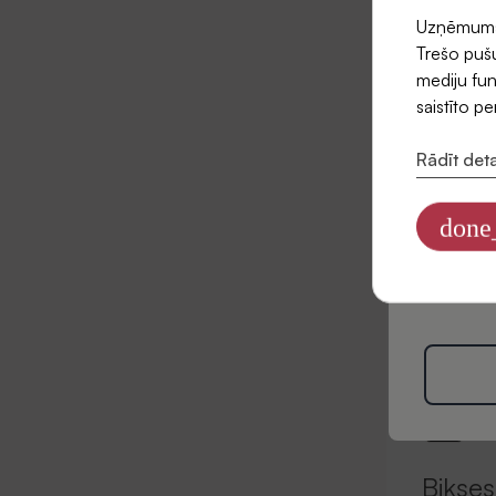
Uzņēmums l
E-pasts
Trešo pušu
mediju fun
saistīto p
Rādīt deta
Piekr
jaunu
done
Informāciju
datus mārke
Privātuma po
Bikses