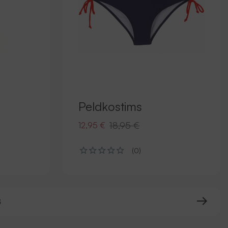
Peldkostims
18,95 €
12,95 €
(0)
8