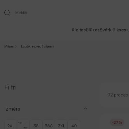
Kleitas
Blūzes
Svārki
Bikses 
Mājas
Labākie piedāvājumi
Filtri
92 preces
Izmērs
-27%
2XL
2XL
38
38C
3XL
40
3XL