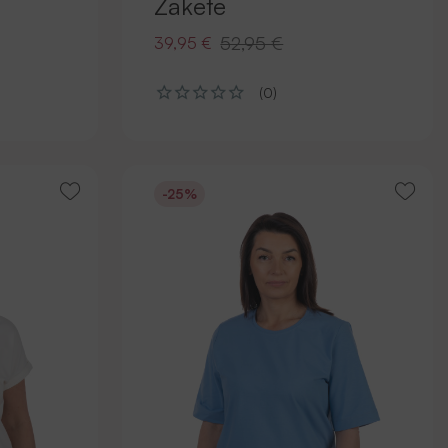
Žakete
52,95 €
39,95 €
(0)
-25%