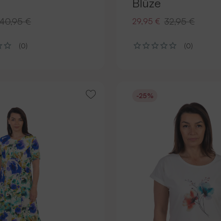
Blūze
40,95 €
32,95 €
29,95 €
(0)
(0)
-25%