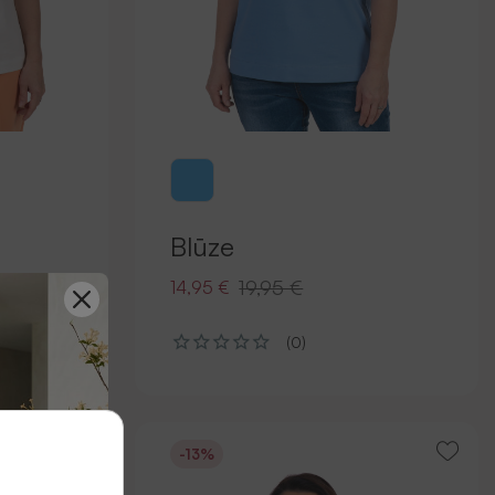
Blūze
19,95 €
14,95 €
(0)
-13%