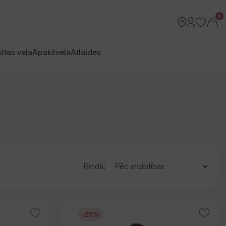
0
ltas veļa
Apakšveļa
Atlaides
Rindā:
Pēc atbilstības
-25%