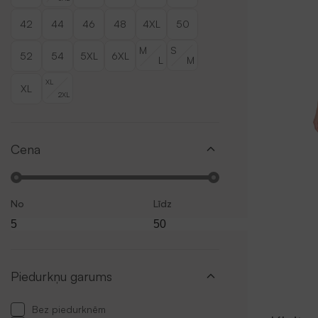
42
44
46
48
4XL
50
M
S
52
54
5XL
6XL
L
M
XL
XL
2XL
Cena
No
Līdz
Piedurkņu garums
Bez piedurknēm