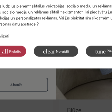
ūdz jūs pieņemt sīkfailus veiktspējas, sociālo mediju un reklāma
 sociālo mediju un reklāmas sīkfaili tiek izmantoti, lai piedāvātu j
kcijas un personalizētas reklāmas. Vai jūs piekrītat šīm sīkdatnēm 
ersonas datu apstrādei?
lizēti
ītu saņemt SIDONAS
mus savā e-pastā
_all
clear
tune
Pie
Piekrītu
Noraidīt
 par to, kā apstrādājam Jūsu
tinga nolūkiem, lasiet mūsu
litikā
Abonēt
Blūze