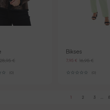
e
Bikses
28,95 €
16,95 €
7,95 €
(0)
(0)
1
2
3
...