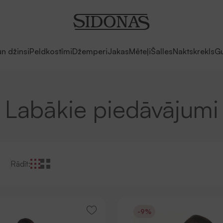
un džinsi
Peldkostīmi
Džemperi
Jakas
Mēteļi
Šalles
Naktskrekls
Gu
Labākie piedāvājumi
Rādīt:
-9%