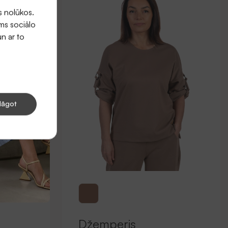
s nolūkos.
ums sociālo
un ar to
lāgot
Džemperis