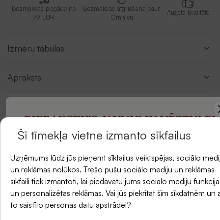
Bezmaksas piegāde no
Bezmaksas atgriešana caur
Augsta kvalitāte
79 EUR
Omnivu
Izmēru tabulas
Apraksts
PIERAKSTIES JAUNUMU VĒSTULEI
Atsauksmes
Šī tīmekļa vietne izmanto sīkfailus
un saņemiet -5 % atlaidi savam pirmajam
Uzņēmums lūdz jūs pieņemt sīkfailus veiktspējas, sociālo medi
pasūtījumam.
un reklāmas nolūkos. Trešo pušu sociālo mediju un reklāmas
sīkfaili tiek izmantoti, lai piedāvātu jums sociālo mediju funkcija
un personalizētas reklāmas. Vai jūs piekrītat šīm sīkdatnēm un 
E-pasts
to saistīto personas datu apstrādei?