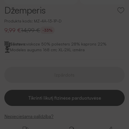
Džemperis
Produkta kods:
MZ-4A-13-1P-D
9,99 €
14,99 €
-33%
Sāstavs:
viskoze 50% poliesters 28% kaprons 22%
Modeles augums 168 cm; XL-2XL izmēra
Izpārdots
Tikrinti likutį fizinėse parduotuvėse
Nepieciešama palīdzība?