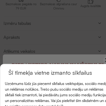
Bezmaksas piegāde no
Bezmaksas atgriešana caur
Augsta kvalitāte
79 EUR
Omnivu
Izmēru tabulas
Apraksts
Atlikums veikalos
PIERAKSTIES JAUNUMU VĒSTULEI
Šī tīmekļa vietne izmanto sīkfailus
Atsauksmes
un saņemiet -5 % atlaidi savam pirmajam
Uzņēmums lūdz jūs pieņemt sīkfailus veiktspējas, sociālo medi
pasūtījumam.
un reklāmas nolūkos. Trešo pušu sociālo mediju un reklāmas
sīkfaili tiek izmantoti, lai piedāvātu jums sociālo mediju funkcija
un personalizētas reklāmas. Vai jūs piekrītat šīm sīkdatnēm un 
E-pasts