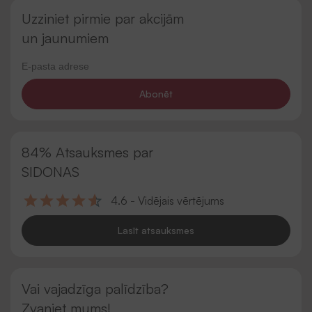
Uzziniet pirmie par akcijām
un jaunumiem
Abonēt
84% Atsauksmes par
SIDONAS
4.6 - Vidējais vērtējums
Lasīt atsauksmes
Vai vajadzīga palīdzība?
Zvaniet mums!