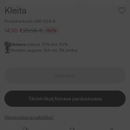
Kleita
Produkta kods:
SKR-524-B
14,95 €
29,95 €
-50%
Sāstavs:
viskoze 70% lins 30%
Modeles augums 164 cm; 38 izmēra
Izpārdots
Tikrinti likutį fizinėse parduotuvėse
Nepieciešama palīdzība?