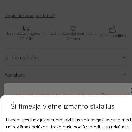
Nepieciešama palīdzība?
Bezmaksas piegāde no
Bezmaksas atgriešana caur
Augsta kvalitāte
79 EUR
Omnivu
Izmēru tabulas
Apraksts
Piegādes metodes
PIERAKSTIES JAUNUMU VĒSTULEI
Šī tīmekļa vietne izmanto sīkfailus
un saņemiet -5 % atlaidi savam pirmajam
Atsauksmes
Uzņēmums lūdz jūs pieņemt sīkfailus veiktspējas, sociālo medi
pasūtījumam.
un reklāmas nolūkos. Trešo pušu sociālo mediju un reklāmas