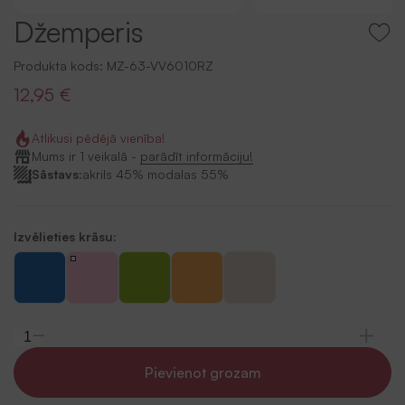
Džemperis
Produkta kods:
MZ-63-VV6010RZ
12,95 €
Atlikusi pēdējā vienība!
Mums ir 1 veikalā -
parādīt informāciju!
Sāstavs:
akrils 45% modalas 55%
Izvēlieties krāsu:
Pievienot grozam