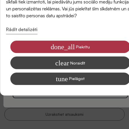
sīkfaili tiek izmantoti, lai piedāvātu jums sociālo mediju funkcija
un personalizētas reklāmas. Vai jūs piekrītat šīm sīkdatnēm un 
E-pasts
to saistīto personas datu apstrādei?
Rādīt detalizēti
done_all
Piekrītu
Piekrītu saņemt SIDONAS jaunumus savā e-pastā
clear
Informāciju par to, kā apstrādājam Jūsu datus mārketinga nolūkiem,
Noraidīt
Esiet pirmais, kas sniedz atsauksmi par šo produktu. Jūsu
lasiet mūsu Privātuma politikā
viedoklis mums ir ļoti svarīgs un var palīdzēt citiem klientiem
tune
Pielāgot
pieņemt lēmumu.
Abonēt
Tas prasīs tikai minūti!
Uzrakstiet atsauksmi