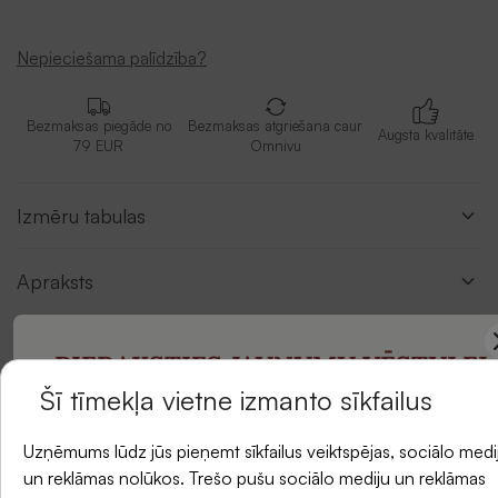
Nepieciešama palīdzība?
Bezmaksas piegāde no
Bezmaksas atgriešana caur
Augsta kvalitāte
79 EUR
Omnivu
Izmēru tabulas
Apraksts
Piegādes metodes
PIERAKSTIES JAUNUMU VĒSTULEI
Šī tīmekļa vietne izmanto sīkfailus
un saņemiet -5 % atlaidi savam pirmajam
Atsauksmes
Uzņēmums lūdz jūs pieņemt sīkfailus veiktspējas, sociālo medi
pasūtījumam.
un reklāmas nolūkos. Trešo pušu sociālo mediju un reklāmas