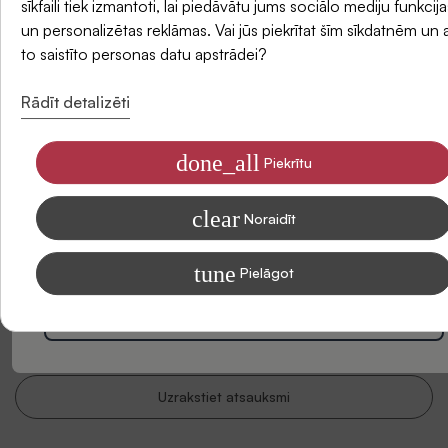
sīkfaili tiek izmantoti, lai piedāvātu jums sociālo mediju funkcija
un personalizētas reklāmas. Vai jūs piekrītat šīm sīkdatnēm un 
E-pasts
to saistīto personas datu apstrādei?
Rādīt detalizēti
done_all
Piekrītu
Piekrītu saņemt SIDONAS jaunumus savā e-pastā
clear
Informāciju par to, kā apstrādājam Jūsu datus mārketinga nolūkiem,
Noraidīt
Esiet pirmais, kas sniedz atsauksmi par šo produktu. Jūsu
lasiet mūsu Privātuma politikā
viedoklis mums ir ļoti svarīgs un var palīdzēt citiem klientiem
tune
Pielāgot
pieņemt lēmumu.
Abonēt
Tas prasīs tikai minūti!
Uzrakstiet atsauksmi