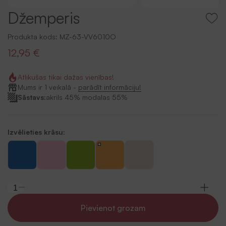
Džemperis
Produkta kods:
MZ-63-VV6010O
12,95 €
Atlikušas tikai dažas vienības!
Mums ir 1 veikalā -
parādīt informāciju!
Sāstavs:
akrils 45% modalas 55%
Izvēlieties krāsu:
Pievienot grozam