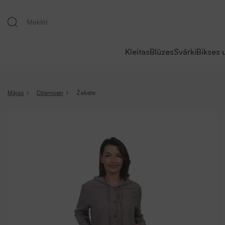
Kleitas
Blūzes
Svārki
Bikses 
Mājas
Džemperi
Žakete