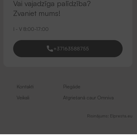
Vai vajadzīga palīdzība?
Zvaniet mums!
I - V 8:00-17:00
+37163588755
Kontakti
Piegāde
Veikali
Atgriešanā caur Omniva
Risinājums:
Elpresta.eu