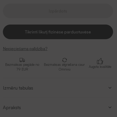
Izpārdots
Tikrinti likutį fizinėse parduotuvėse
Nepieciešama palīdzība?
Bezmaksas piegāde no
Bezmaksas atgriešana caur
Augsta kvalitāte
79 EUR
Omnivu
Izmēru tabulas
Apraksts