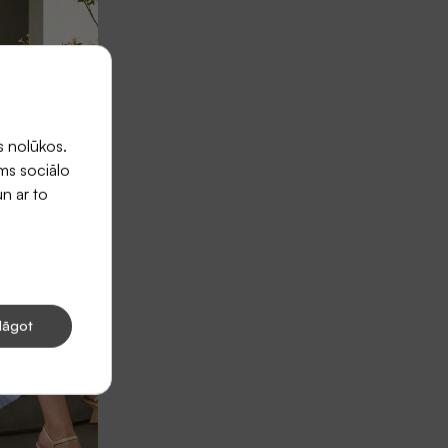
s nolūkos.
ums sociālo
un ar to
lāgot