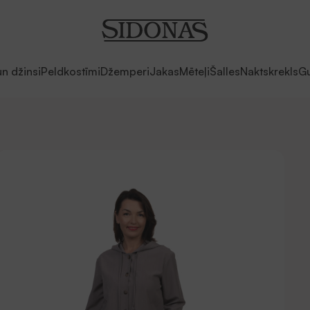
un džinsi
Peldkostīmi
Džemperi
Jakas
Mēteļi
Šalles
Naktskrekls
Gu