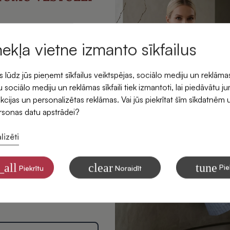
emiet -5 % atlaidi savam
rmajam pasūtījumam.
mekļa vietne izmanto sīkfailus
ūdz jūs pieņemt sīkfailus veiktspējas, sociālo mediju un reklāma
 sociālo mediju un reklāmas sīkfaili tiek izmantoti, lai piedāvātu j
kcijas un personalizētas reklāmas. Vai jūs piekrītat šīm sīkdatnēm 
ersonas datu apstrādei?
lizēti
ītu saņemt SIDONAS
mus savā e-pastā
_all
clear
tune
Pie
Piekrītu
Noraidīt
 par to, kā apstrādājam Jūsu
tinga nolūkiem, lasiet mūsu
litikā