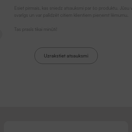
Esiet pirmais, kas sniedz atsauksmi par šo produktu. Jūsu v
svarīgs un var palīdzēt citiem klientiem pieņemt lēmumu.
Tas prasīs tikai minūti!
Uzrakstiet atsauksmi