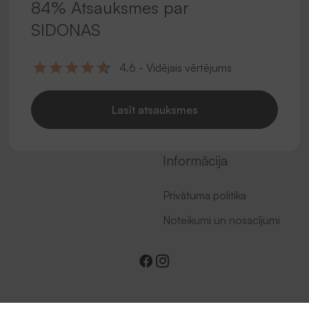
84% Atsauksmes par
SIDONAS
4.6 - Vidējais vērtējums
Lasīt atsauksmes
Informācija
Privātuma politika
Noteikumi un nosacījumi