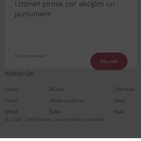
Uzziniet pirmie par akcijām un
jaunumiem
Abonēt
Kategorijas
Kleitas
Blūzes
Džemperi
Svārki
Bikses un džinsi
Jakas
Mēteļi
Šalles
Maki
© 2026 - UAB Sidonas. Visas tiesības paturētas.