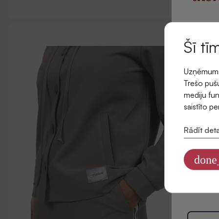
un saņ
pi
Šī tī
Uzņēmums l
E-pasts
Trešo pušu
mediju fun
saistīto p
Rādīt deta
Piekr
jaunu
done
Informāciju
datus mārke
Privātuma po