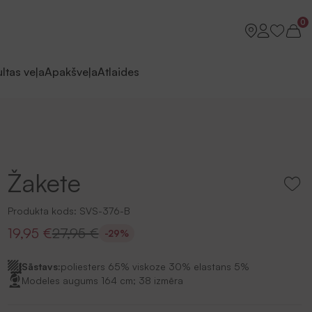
0
ltas veļa
Apakšveļa
Atlaides
Žakete
Produkta kods:
SVS-376-B
19,95 €
27,95 €
-29%
Sāstavs:
poliesters 65% viskoze 30% elastans 5%
Modeles augums 164 cm; 38 izmēra