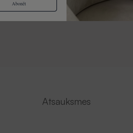
Abonēt
Atsauksmes