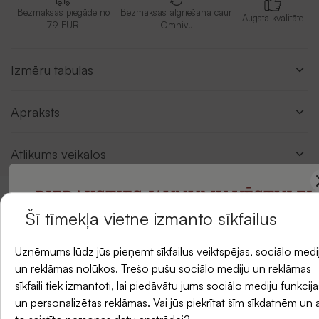
Bezmaksas piegāde no
Bezmaksas atgriešana caur
Augsta kvalitāte
79 EUR
Omnivu
Izmēru tabulas
Apraksts
Atlikums veikalos
PIERAKSTIES JAUNUMU VĒSTULEI
Šī tīmekļa vietne izmanto sīkfailus
Atsauksmes
un saņemiet -5 % atlaidi savam pirmajam
Uzņēmums lūdz jūs pieņemt sīkfailus veiktspējas, sociālo medi
pasūtījumam.
un reklāmas nolūkos. Trešo pušu sociālo mediju un reklāmas
sīkfaili tiek izmantoti, lai piedāvātu jums sociālo mediju funkcija
un personalizētas reklāmas. Vai jūs piekrītat šīm sīkdatnēm un 
E-pasts