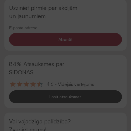
Uzziniet pirmie par akcijām
un jaunumiem
Abonēt
84% Atsauksmes par
SIDONAS
4.6 - Vidējais vērtējums
Lasīt atsauksmes
Vai vajadzīga palīdzība?
Zvaniet mums!