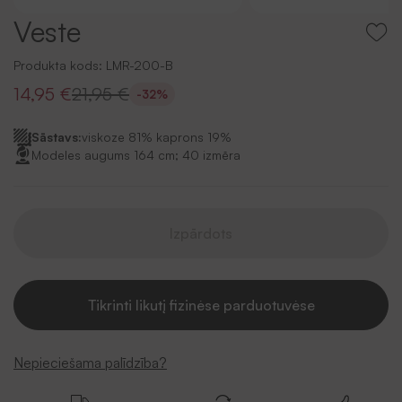
Veste
Produkta kods:
LMR-200-B
14,95 €
21,95 €
-32%
Sāstavs:
viskoze 81% kaprons 19%
Modeles augums 164 cm; 40 izmēra
Izpārdots
Tikrinti likutį fizinėse parduotuvėse
Nepieciešama palīdzība?