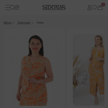
0
Mājas
Džemperi
Veste