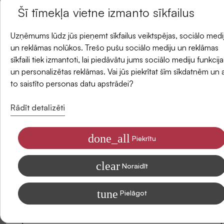
Atlikums veikalos
Šī tīmekļa vietne izmanto sīkfailus
un saņemiet -5 % atlaidi savam pirmajam
Uzņēmums lūdz jūs pieņemt sīkfailus veiktspējas, sociālo medi
Piegādes metodes
pasūtījumam.
un reklāmas nolūkos. Trešo pušu sociālo mediju un reklāmas
sīkfaili tiek izmantoti, lai piedāvātu jums sociālo mediju funkcija
un personalizētas reklāmas. Vai jūs piekrītat šīm sīkdatnēm un 
E-pasts
Atsauksmes
to saistīto personas datu apstrādei?
Rādīt detalizēti
done_all
Piekrītu
Piekrītu saņemt SIDONAS jaunumus savā e-pastā
clear
Informāciju par to, kā apstrādājam Jūsu datus mārketinga nolūkiem,
Noraidīt
lasiet mūsu Privātuma politikā
tune
Pielāgot
Abonēt
Esiet pirmais, kas sniedz atsauksmi par šo produktu. Jūsu