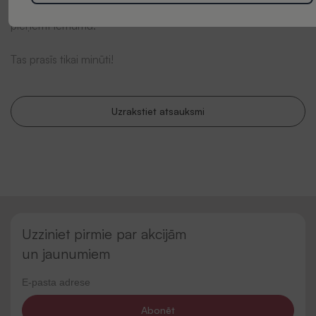
viedoklis mums ir ļoti svarīgs un var palīdzēt citiem klientiem
pieņemt lēmumu.
Tas prasīs tikai minūti!
Uzrakstiet atsauksmi
Uzziniet pirmie par akcijām
un jaunumiem
Abonēt