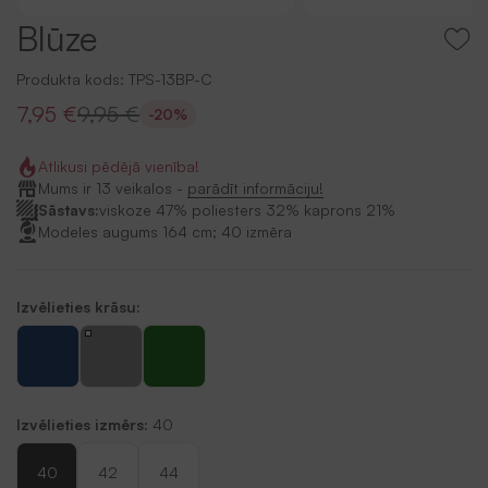
Blūze
Produkta kods:
TPS-13BP-C
7,95 €
9,95 €
-20%
Atlikusi pēdējā vienība!
Mums ir 13 veikalos -
parādīt informāciju!
Sāstavs:
viskoze 47% poliesters 32% kaprons 21%
Modeles augums 164 cm; 40 izmēra
Izvēlieties krāsu:
Izvēlieties izmērs:
40
40
42
44