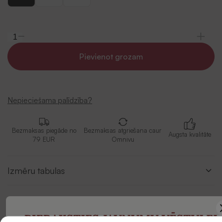
Pievienot grozam
Nepieciešama palīdzība?
Bezmaksas piegāde no
Bezmaksas atgriešana caur
Augsta kvalitāte
79 EUR
Omnivu
Izmēru tabulas
Apraksts
PIERAKSTIES JAUNUMU VĒSTULEI