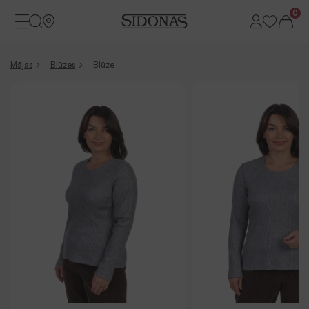
0
Mājas
Blūzes
Blūze