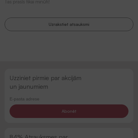
Tas prasīs tikai minūti!
Uzrakstiet atsauksmi
Uzziniet pirmie par akcijām
un jaunumiem
Abonēt
84% Atsauksmes par