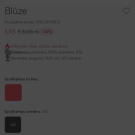
Blūze
Produkta kods:
TPS-13YAR-E
5,95 €
8,95 €
-34%
Atlikušas tikai dažas vienības!
Sāstavs:
poliesters 95% elastans 5%
Modeles augums 164 cm; 40 izmēra
Izvēlieties krāsu:
Izvēlieties izmērs:
44
44