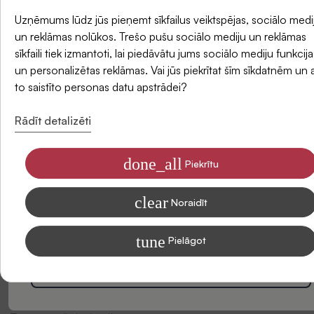
un saņemiet -5 % atlaidi savam pirmajam
Uzņēmums lūdz jūs pieņemt sīkfailus veiktspējas, sociālo medi
pasūtījumam.
un reklāmas nolūkos. Trešo pušu sociālo mediju un reklāmas
sīkfaili tiek izmantoti, lai piedāvātu jums sociālo mediju funkcija
Atsauksmes
un personalizētas reklāmas. Vai jūs piekrītat šīm sīkdatnēm un 
E-pasts
to saistīto personas datu apstrādei?
Rādīt detalizēti
done_all
Piekrītu
Piekrītu saņemt SIDONAS jaunumus savā e-pastā
clear
Informāciju par to, kā apstrādājam Jūsu datus mārketinga nolūkiem,
Noraidīt
lasiet mūsu Privātuma politikā
tune
Pielāgot
Esiet pirmais, kas sniedz atsauksmi par šo produktu. Jūsu
viedoklis mums ir ļoti svarīgs un var palīdzēt citiem klientiem
Abonēt
pieņemt lēmumu.