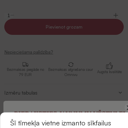
Pievienot grozam
Nepieciešama palīdzība?
Bezmaksas piegāde no
Bezmaksas atgriešana caur
Augsta kvalitāte
79 EUR
Omnivu
Izmēru tabulas
Apraksts
PIERAKSTIES JAUNUMU VĒSTULEI
Šī tīmekļa vietne izmanto sīkfailus
Piegādes metodes