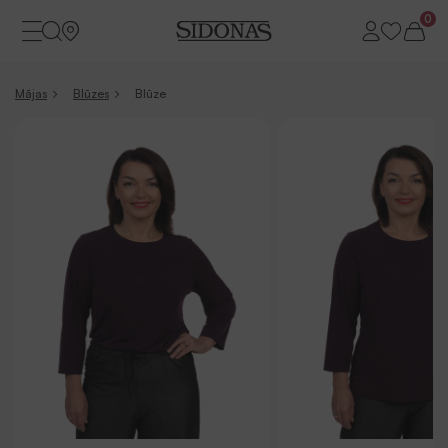
0
Mājas
Blūzes
Blūze