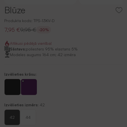
Blūze
Produkta kods:
TPS-13KV-D
7,95 €
9,95 €
-20%
Atlikusi pēdējā vienība!
Sāstavs:
poliesters 95% elastans 5%
Modeles augums 164 cm; 42 izmēra
Izvēlieties krāsu:
Izvēlieties izmērs:
42
42
44