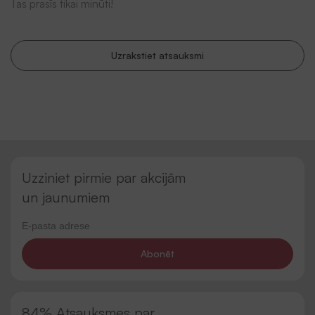
Tas prasīs tikai minūti!
Uzrakstiet atsauksmi
Uzziniet pirmie par akcijām
un jaunumiem
Abonēt
84% Atsauksmes par