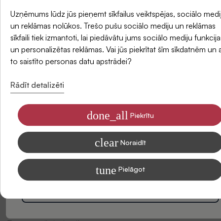
un saņemiet -5 % atlaidi savam pirmajam
Uzņēmums lūdz jūs pieņemt sīkfailus veiktspējas, sociālo medi
pasūtījumam.
un reklāmas nolūkos. Trešo pušu sociālo mediju un reklāmas
sīkfaili tiek izmantoti, lai piedāvātu jums sociālo mediju funkcija
Atsauksmes
un personalizētas reklāmas. Vai jūs piekrītat šīm sīkdatnēm un 
E-pasts
to saistīto personas datu apstrādei?
Rādīt detalizēti
done_all
Piekrītu
Piekrītu saņemt SIDONAS jaunumus savā e-pastā
clear
Informāciju par to, kā apstrādājam Jūsu datus mārketinga nolūkiem,
Noraidīt
lasiet mūsu Privātuma politikā
tune
Pielāgot
Esiet pirmais, kas sniedz atsauksmi par šo produktu. Jūsu
viedoklis mums ir ļoti svarīgs un var palīdzēt citiem klientiem
Abonēt
pieņemt lēmumu.