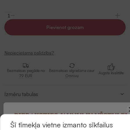
Pievienot grozam
Nepieciešama palīdzība?
Bezmaksas piegāde no
Bezmaksas atgriešana caur
Augsta kvalitāte
79 EUR
Omnivu
Izmēru tabulas
Apraksts
PIERAKSTIES JAUNUMU VĒSTULEI
Šī tīmekļa vietne izmanto sīkfailus
Piegādes metodes