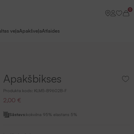
0
ltas veļa
Apakšveļa
Atlaides
Apakšbikses
Produkta kods:
KLM5-B9602B-F
2,00 €
Sāstavs:
kokvilna 95% elastans 5%