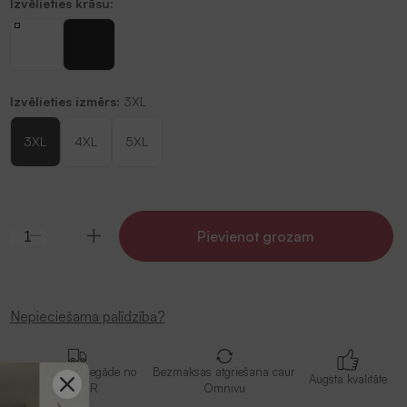
Izvēlieties krāsu:
Izvēlieties izmērs:
3XL
3XL
4XL
5XL
Pievienot grozam
Nepieciešama palīdzība?
Bezmaksas piegāde no
Bezmaksas atgriešana caur
Augsta kvalitāte
79 EUR
Omnivu