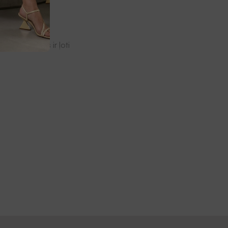
iedoklis mums ir ļoti