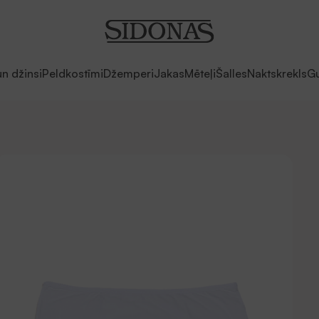
un džinsi
Peldkostīmi
Džemperi
Jakas
Mēteļi
Šalles
Naktskrekls
Gu