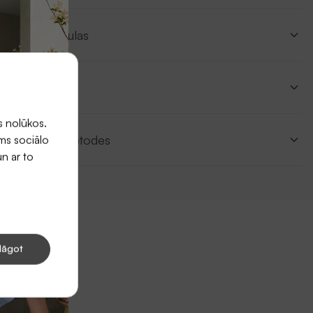
Izmēru tabulas
Apraksts
s nolūkos.
Piegādes metodes
ums sociālo
un ar to
lāgot