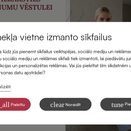
NUMU VĒSTULEI
emiet -5 % atlaidi savam
rmajam pasūtījumam.
mekļa vietne izmanto sīkfailus
ūdz jūs pieņemt sīkfailus veiktspējas, sociālo mediju un reklāma
 sociālo mediju un reklāmas sīkfaili tiek izmantoti, lai piedāvātu j
kcijas un personalizētas reklāmas. Vai jūs piekrītat šīm sīkdatnēm 
ersonas datu apstrādei?
lizēti
ītu saņemt SIDONAS
mus savā e-pastā
_all
clear
tune
Pie
Piekrītu
Noraidīt
 par to, kā apstrādājam Jūsu
Atsauksmes
tinga nolūkiem, lasiet mūsu
litikā