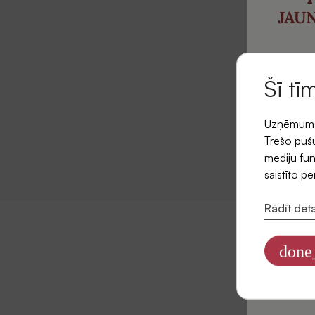
JAU
un saņ
pi
Šī tī
Uzņēmums l
E-pasts
Trešo pušu
mediju fun
saistīto p
Rādīt deta
Piekr
jaunu
done
Informāciju
datus mārke
Privātuma po