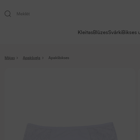
Kleitas
Blūzes
Svārki
Bikses 
Mājas
Apakšveļa
Apakšbikses